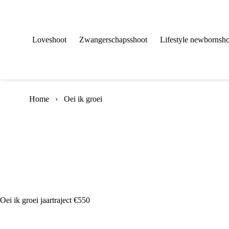
Skip
to
content
Loveshoot
Zwangerschapsshoot
Lifestyle newbornsho
Home
›
Oei ik groei
Oei ik groei jaartraject €550