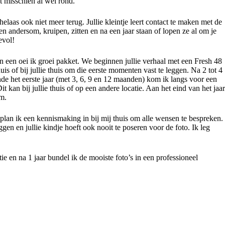
pt misschien al wel rond.
elaas ook niet meer terug. Jullie kleintje leert contact te maken met de
en andersom, kruipen, zitten en na een jaar staan of lopen ze al om je
evol!
n een oei ik groei pakket. We beginnen jullie verhaal met een Fresh 48
is of bij jullie thuis om die eerste momenten vast te leggen. Na 2 tot 4
e het eerste jaar (met 3, 6, 9 en 12 maanden) kom ik langs voor een
kan bij jullie thuis of op een andere locatie. Aan het eind van het jaar
m.
plan ik een kennismaking in bij mij thuis om alle wensen te bespreken.
eggen en jullie kindje hoeft ook nooit te poseren voor de foto. Ik leg
tie en na 1 jaar bundel ik de mooiste foto’s in een professioneel