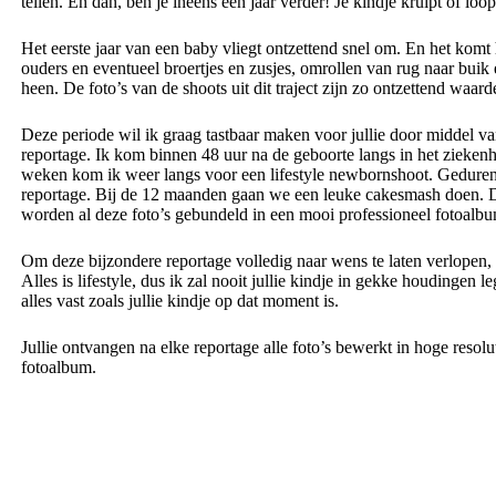
tellen. En dan, ben je ineens een jaar verder! Je kindje kruipt of loo
Het eerste jaar van een baby vliegt ontzettend snel om. En het komt h
ouders en eventueel broertjes en zusjes, omrollen van rug naar buik 
heen. De foto’s van de shoots uit dit traject zijn zo ontzettend waard
Deze periode wil ik graag tastbaar maken voor jullie door middel va
reportage. Ik kom binnen 48 uur na de geboorte langs in het ziekenhu
weken kom ik weer langs voor een lifestyle newbornshoot. Gedurend
reportage. Bij de 12 maanden gaan we een leuke cakesmash doen. Dit 
worden al deze foto’s gebundeld in een mooi professioneel fotoalbu
Om deze bijzondere reportage volledig naar wens te laten verlopen, 
Alles is lifestyle, dus ik zal nooit jullie kindje in gekke houdingen l
alles vast zoals jullie kindje op dat moment is.
Jullie ontvangen na elke reportage alle foto’s bewerkt in hoge resolu
fotoalbum.