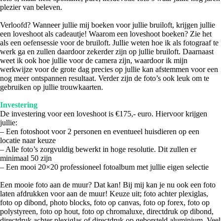
plezier van beleven.
Verloofd? Wanneer jullie mij boeken voor jullie bruiloft, krijgen jullie
een loveshoot als cadeautje! Waarom een loveshoot boeken? Zie het
als een oefensessie voor de bruiloft. Jullie weten hoe ik als fotograaf te
werk ga en zullen daardoor zekerder zijn op jullie bruiloft. Daarnaast
weet ik ook hoe jullie voor de camera zijn, waardoor ik mijn
werkwijze voor de grote dag precies op jullie kan afstemmen voor een
nog meer ontspannen resultaat. Verder zijn de foto’s ook leuk om te
gebruiken op jullie trouwkaarten.
Investering
De investering voor een loveshoot is €175,- euro. Hiervoor krijgen
jullie:
– Een fotoshoot voor 2 personen en eventueel huisdieren op een
locatie naar keuze
– Alle foto’s zorgvuldig bewerkt in hoge resolutie. Dit zullen er
minimaal 50 zijn
– Een mooi 20×20 professioneel fotoalbum met jullie eigen selectie
Een mooie foto aan de muur? Dat kan! Bij mij kan je nu ook een foto
laten afdrukken voor aan de muur! Keuze uit; foto achter plexiglas,
foto op dibond, photo blocks, foto op canvas, foto op forex, foto op
polystyreen, foto op hout, foto op chromaluxe, directdruk op dibond,
directdruk achter plexiglas of directdruk op geborsteld aluminium. Veel