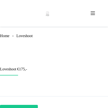
Skip
to
content
Home
›
Loveshoot
Loveshoot €175,-