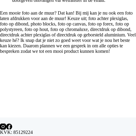
doorgeven ontvangen via wetransfer in de email.
Een mooie foto aan de muur? Dat kan! Bij mij kan je nu ook een foto
laten afdrukken voor aan de muur! Keuze uit; foto achter plexiglas,
foto op dibond, photo blocks, foto op canvas, foto op forex, foto op
polystyreen, foto op hout, foto op chromaluxe, directdruk op dibond,
directdruk achter plexiglas of directdruk op geborsteld aluminium. Veel
keuze hé? Ik snap dat je niet zo goed weet voor wat je nou het beste
kan kiezen. Daarom plannen we een gesprek in om alle opties te
bespreken zodat we tot een mooi product kunnen komen!
KVK: 85129224